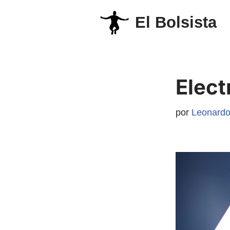
El Bolsista
Saltar
al
contenido
Elect
por
Leonardo