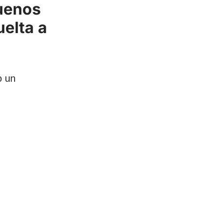
buenos
uelta a
o un