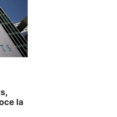
s,
oce la