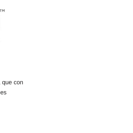
a que con
 es