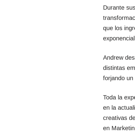
Durante sus
transformac
que los ing
exponencial
Andrew desd
distintas e
forjando un
Toda la exp
en la actua
creativas d
en Marketin