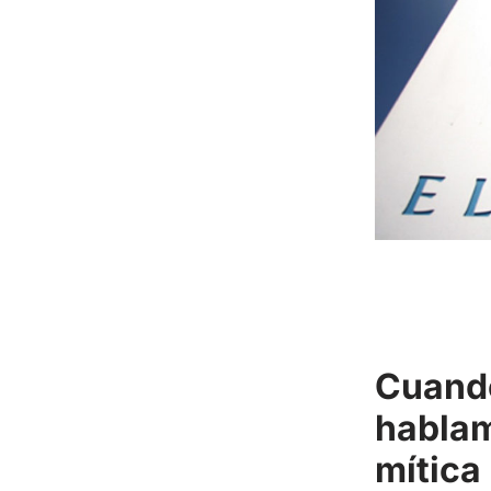
Cuando
hablam
mítica