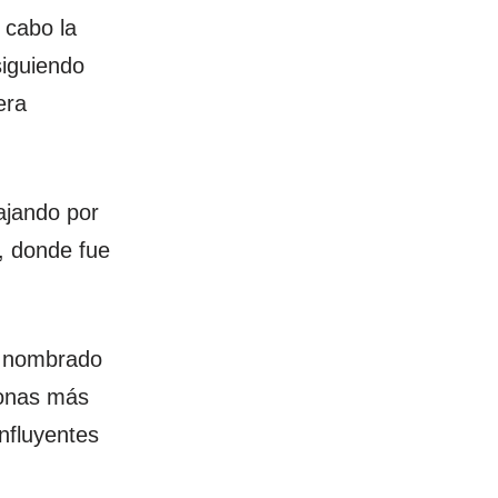
 cabo la
siguiendo
era
ajando por
, donde fue
er nombrado
sonas más
nfluyentes