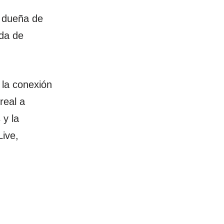
a dueña de
ada de
 la conexión
real a
 y la
ive,