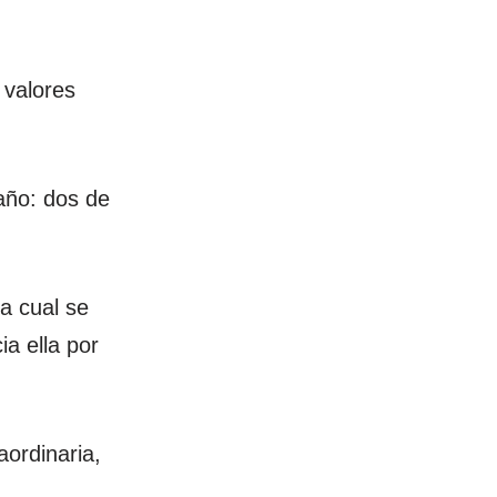
 valores
año: dos de
la cual se
a ella por
aordinaria,