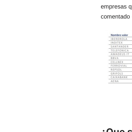
empresas qu
comentado e
¿Que s