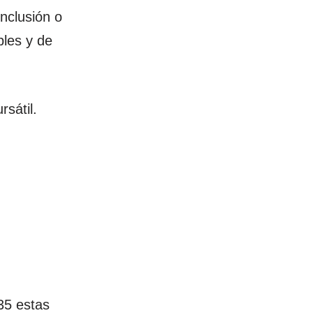
inclusión o
bles y de
sátil.
35 estas