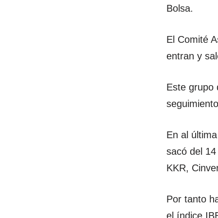
Bolsa.
El Comité A
entran y sal
Este grupo 
seguimiento
En al última
sacó del 14
KKR, Cinven
Por tanto ha
el índice I