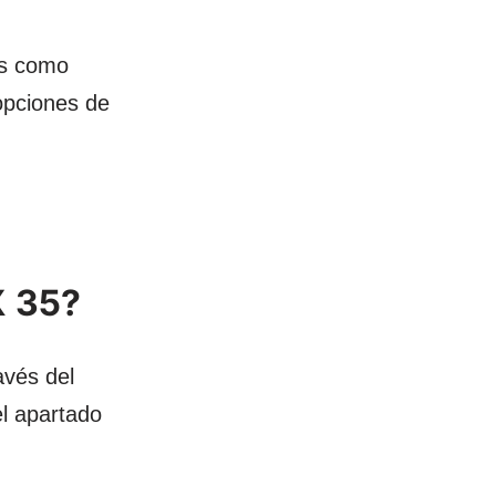
as como
opciones de
X 35?
avés del
l apartado