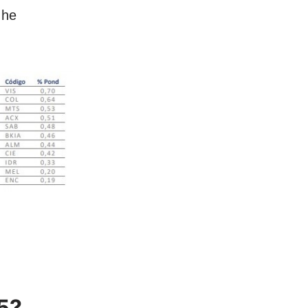
 he
5?