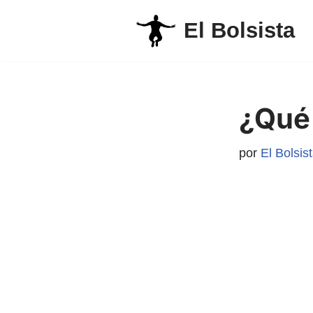
El Bolsista
Saltar
al
contenido
¿Qué 
por
El Bolsis