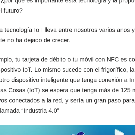
 ¿por qué es importante esta tecnología y la prop
l futuro?
la tecnología IoT lleva entre nosotros varios años 
ste no ha dejado de crecer.
emplo, tu tarjeta de débito o tu móvil con NFC es c
ositivo IoT. Lo mismo sucede con el frigorífico, la 
otro dispositivo inteligente que tenga conexión a In
 las Cosas (IoT) se espera que tenga más de 125 m
ivos conectados a la red, y sería un gran paso par
llamada “Industria 4.0”