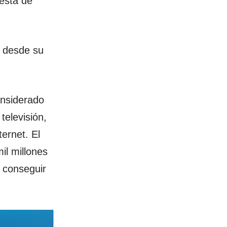
uesta de
y desde su
onsiderado
televisión,
ternet. El
il millones
a conseguir