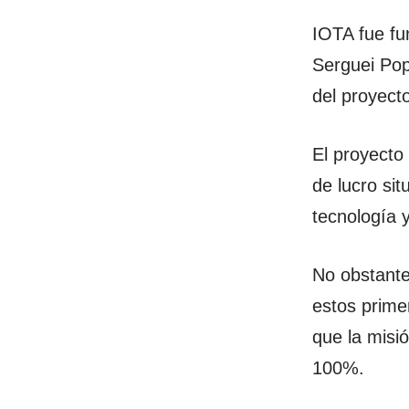
IOTA fue fu
Serguei Pop
del proyect
El proyecto
de lucro si
tecnología 
No obstante
estos prime
que la misi
100%.