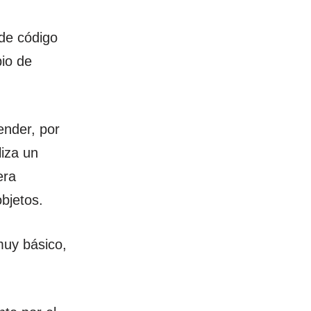
 de código
bio de
ender, por
liza un
era
bjetos.
muy básico,