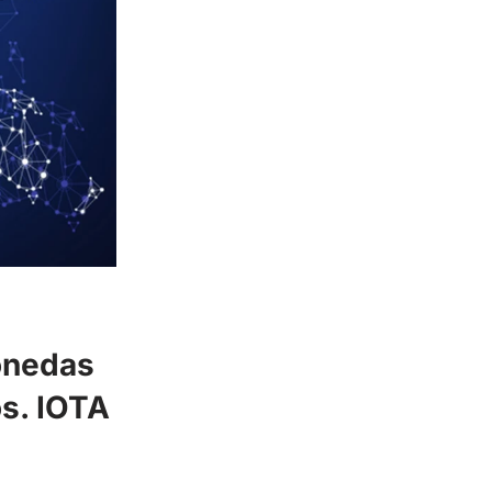
monedas
os. IOTA