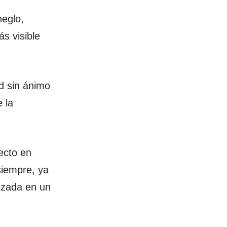
eglo,
s visible
d sin ánimo
 la
ecto en
siempre, ya
izada en un