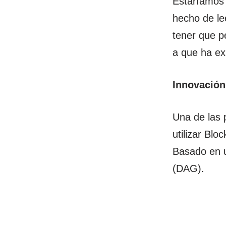
Estaríamos 
hecho de le
tener que pe
a que ha ex
Innovación
Una de las 
utilizar Blo
Basado en u
(DAG).