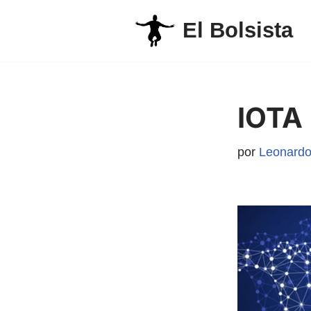
El Bolsista
Saltar
al
contenido
IOTA
por
Leonardo