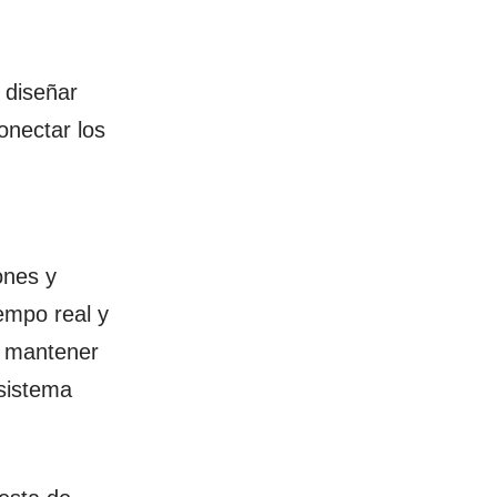
 diseñar
onectar los
ones y
iempo real y
, mantener
 sistema