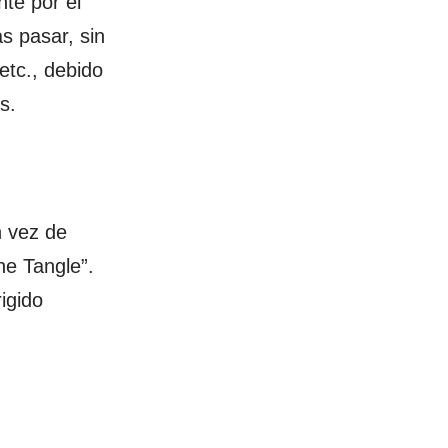
te por el
s pasar, sin
etc., debido
s.
n vez de
he Tangle”.
igido