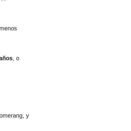
r menos
 años
, o
oomerang, y