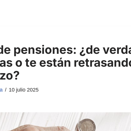
de pensiones: ¿de verd
as o te están retrasand
azo?
ta
10 julio 2025