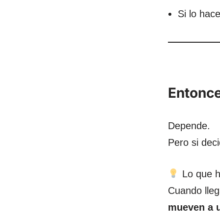
Si lo hac
Entonce
Depende.
Pero si dec
Lo que h
Cuando lleg
mueven a u