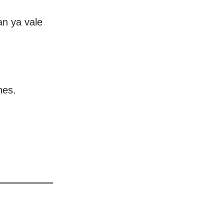
an ya vale
nes.