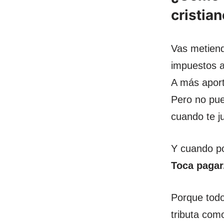
cristia
Vas metiend
impuestos a
A más aport
Pero no pu
cuando te ju
Y cuando p
Toca pagar
Porque todo
tributa como