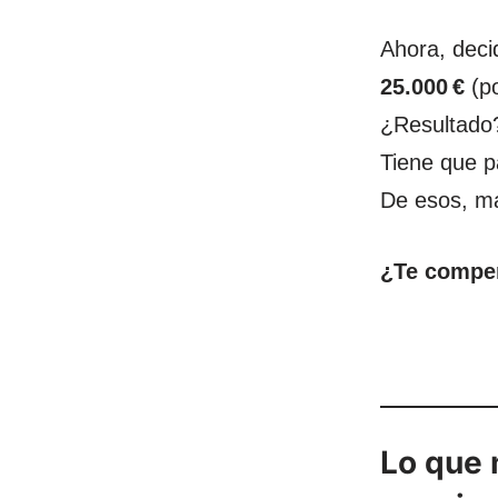
Ahora, decid
25.000 €
(po
¿Resultado
Tiene que 
De esos, má
¿Te compen
Lo que 