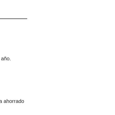
 año.
a ahorrado