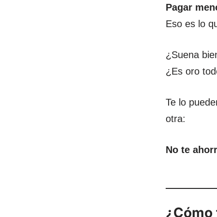
Pagar meno
Eso es lo q
¿Suena bien
¿Es oro tod
Te lo puede
otra:
No te ahor
¿Cómo f