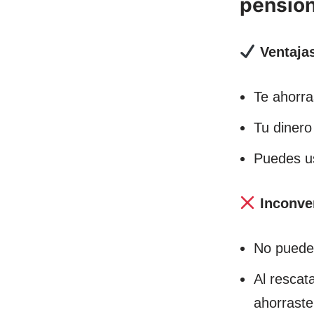
pensio
Ventaja
Te ahorra
Tu dinero
Puedes us
Inconve
No puedes
Al rescat
ahorraste