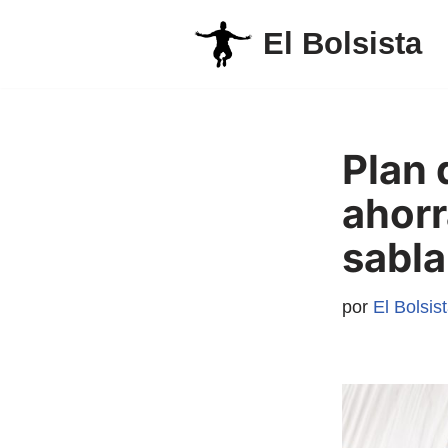
El Bolsista
Saltar
al
contenido
Plan 
ahorr
sabl
por
El Bolsis